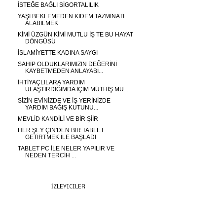
İSTEĞE BAĞLI SİGORTALILIK
YAŞI BEKLEMEDEN KIDEM TAZMİNATI
ALABİLMEK
KİMİ ÜZGÜN KİMİ MUTLU İŞ TE BU HAYAT
DÖNGÜSÜ
İSLAMİYETTE KADINA SAYGI
SAHİP OLDUKLARIMIZIN DEĞERİNİ
KAYBETMEDEN ANLAYABİ...
İHTİYAÇLILARA YARDIM
ULAŞTIRDIĞIMDA İÇİM MÜTHİŞ MU...
SİZİN EVİNİZDE VE İŞ YERİNİZDE
YARDIM BAĞIŞ KUTUNU...
MEVLİD KANDİLİ VE BİR ŞİİR
HER ŞEY ÇİN'DEN BİR TABLET
GETİRTMEK İLE BAŞLADI
TABLET PC İLE NELER YAPILIR VE
NEDEN TERCİH ...
İZLEYICILER