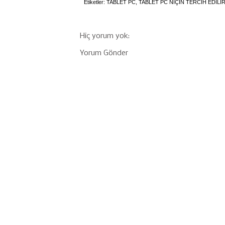
Etiketler:
TABLET PC
,
TABLET PC NİÇİN TERCİH EDİLİ
Hiç yorum yok:
Yorum Gönder