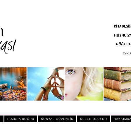
İ
HUZURA DOĞRU
SOSYAL GÜVENLİK
NELER OLUYOR
HAKKIMD