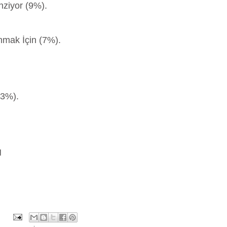
nziyor (9%).
nmak İçin (7%).
(3%).
N