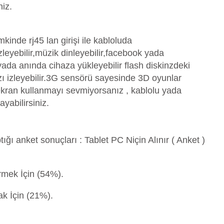
niz.
mkinde rj45 lan girişi ile kabloluda
izleyebilir,müzik dinleyebilir,facebook yada
 yada anında cihaza yükleyebilir flash diskinzdeki
zı izleyebilir.3G sensörü sayesinde 3D oyunlar
ekran kullanmayı sevmiyorsanız , kablolu yada
abilirsiniz.
ptığı anket sonuçları : Tablet PC Niçin Alınır ( Anket )
rmek İçin (54%).
k İçin (21%).