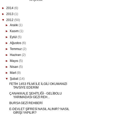
ARŞIVIM
►
2014
(6)
►
2013
(1)
▼
2012
(50)
►
Aralık
(1)
►
Kasım
(1)
►
Eylül
(5)
►
Ağustos
(6)
►
Temmuz
(2)
►
Haziran
(2)
►
Mayıs
(5)
►
Nisan
(5)
►
Mart
(9)
▼
Şubat
(14)
FETİH 1453 FİLMİ İLE İLGİLİ OKUMANIZI
TAVSİYE EDERİM
ÇANAKKALE ŞEHİTLİĞİ - GELİBOLU
YARIMADASI GEZİ REH...
BURSA GEZİ REHBERİ
E-DEVLET ŞİFRESİ NASIL ALINIR? NASIL
GİRİŞİ YAPILIR?