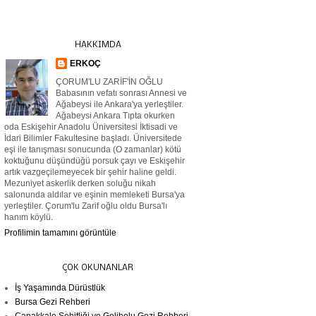
HAKKIMDA
ERKOÇ
ÇORUM'LU ZARİF'İN OĞLU
Babasının vefatı sonrası Annesi ve
Ağabeysi ile Ankara'ya yerleştiler.
Ağabeysi Ankara Tıpta okurken
oda Eskişehir Anadolu Üniversitesi İktisadi ve
İdari Bilimler Fakultesine başladı. Üniversitede
eşi ile tanışması sonucunda (O zamanlar) kötü
koktuğunu düşündüğü porsuk çayı ve Eskişehir
artık vazgeçilemeyecek bir şehir haline geldi.
Mezuniyet askerlik derken soluğu nikah
salonunda aldılar ve eşinin memleketi Bursa'ya
yerleştiler. Çorum'lu Zarif oğlu oldu Bursa'lı
hanım köylü.
Profilimin tamamını görüntüle
ÇOK OKUNANLAR
İş Yaşamında Dürüstlük
Bursa Gezi Rehberi