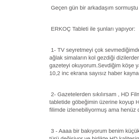
Geçen gün bir arkadaşım sormuştu .E
ERKOÇ Tableti ile şunları yapıyor:
1- TV seyretmeyi çok sevmediğimden h
ağlak simaların kol gezdiği dizilerd
gazeteyi okuyorum.Sevdiğim köşe yaz
10,2 inc ekrana sayısız haber kayna
2- Gazetelerden sıkılırsam , HD Fil
tabletide göbeğimin üzerine koyup HD
filimde izlenebiliyormuş ama henü
3 - Aaaa bir bakıyorum benim küçük 
türü değişiyor ve birlikte HD kalitesi