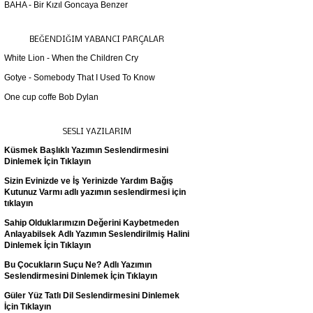
BAHA - Bir Kızıl Goncaya Benzer
BEĞENDIĞIM YABANCI PARÇALAR
White Lion - When the Children Cry
Gotye - Somebody That I Used To Know
One cup coffe Bob Dylan
SESLI YAZILARIM
Küsmek Başlıklı Yazımın Seslendirmesini
Dinlemek İçin Tıklayın
Sizin Evinizde ve İş Yerinizde Yardım Bağış
Kutunuz Varmı adlı yazımın seslendirmesi için
tıklayın
Sahip Olduklarımızın Değerini Kaybetmeden
Anlayabilsek Adlı Yazımın Seslendirilmiş Halini
Dinlemek İçin Tıklayın
Bu Çocukların Suçu Ne? Adlı Yazımın
Seslendirmesini Dinlemek İçin Tıklayın
Güler Yüz Tatlı Dil Seslendirmesini Dinlemek
İçin Tıklayın