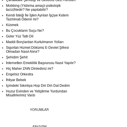
Çanakkale Şehitliği ve Gelibolu Gezi Rehberi
Mobbing (Yıldırma amaçlı psikolojik
taciz)Nedir? Ne yapılabilir?
Kendi İsteği İle İşten Ayrılan İşçiye Kıdem
Tazminatı Ödenir mi?
Küsmek
Bu Çocukların Suçu Ne?
Güler Yüz Tatlı Dil
Maddi Borçlardan Kurtulmanın Yolları
Sigortalı Hizmet Dökümü E-Devlet Şifresi
Olmadan Nasıl Alınır?
Şehidim Şehit
İnternetten Emeklilik Başvurusu Nasıl Yapılır?
Hiç Maher ZAIN Dinlediniz mi?
Engelsiz Orkestra
İhtiyar Bebek
İçimdeki Sıkıntıya Hop Diri Diri Dat Dedim
Huzur Evinden ve Yetiştirme Yurdundan
Misafirlerimiz Vardı
YORUMLAR