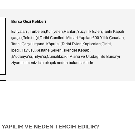
Bursa Gezi Rehberi
Evliyaları , Türbeleri,Külliyeleri,Hanları,Yüzyıllık Evleri,Tarihi Kapalı
çarşısı,Teleferiği,Tarihi Camileri, Mimari Yapıları,600 Yıllık Çınarları,
Tarihi Çarşılı Irgandı Köprüsü,Tarihi Evleri,Kaplıcaları,Çinisi,
İpeği,Havlusu,Kestane Şekeri,İskender Kebabı,
,Mudanya’sı,Trilye’si,Cumalıkızık’ı,Misi’si ve Uludağ’ı ile Bursa’yı
ziyaret etmeniz için bir çok neden bulunmaktadır.
Çanakkale Şehitliği ve Gelibolu Gezi Rehberi
Güzel Türkiye’mizin hemen her yerinde gezilecek,görülecek ve ibret
alınacak nice harika beldeler var. Atalarımızın , bu vatana
hizmetlerini anlamaya çalışmak elbette ki biz torunları için çok
önemlidir.Bu vatan topraklarında , bu gün özgürce yaşamamızı
onlara borçluyuz. Geçmişimizi ve büyüklerimizi anlamamızı
sağlayacak en önemli yerlerden biri de Çanakkale Şehitliğidir.
 YAPILIR VE NEDEN TERCİH EDİLİR?