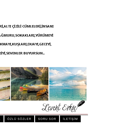
A
ÖZLÜ SÖZLER
SORU SOR
İLETİŞİM