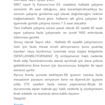
4857 sayılı İş Kanunu'nun 63. maddesi, haftalık çalışma
süresinin 45 saat olduğunu, aksi kararlaştırılmadıkça bu
sürenin çalışma günlerine eşit olarak dağıtılacağını hükme
bağlamaktadır. Buna göre, haftanın altı günü çalışılan bir
işyerinde günlük çalışma süresi 7.5 saat olacaktır.
Yani haftalık çalışma süresi yasal olarak 45 saattir.45 saati
aşan çalışma fazla çalışmadır ve ücreti %50 arttırılarak
ödenmesi gerekir.
Sonuç olarak Sayın cika , Haftalık 45 saatilik çalışmanızın
üstü için fazla mesai ücreti almıyorsanız bunu puantaj
kayıtları veya bordronuz üzerinde veya başka belgelerle
İSPATLAYABİLİYORSANIZ İŞ sözleşmenizi haklı nedenle
fesih edip,Tazminatınızıda alarak ayrılmak için dava yoluna
gidebilirsiniz.Ama bunun için durumunuzu belgeler ile ispat
etmeniz şarttır.
Ayrıca burda şunuda belirteyim.Bir işveren nasılsa fazla
mesaisinin parasını veriyorum kime ne diyerek,bir işçisine
yılda 270 saatten fazla mesai yaptıramaz.Böyle bir
durumunda ispatı halinde,işçi haklı nedenle iş sözleşmesini
fesih edebilir ve tazminat alma hakkı kazanır
Saygılar
Yanıtla