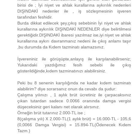
birisi de ; İyi niyet ve ahlak kurallarına aykırılık nedenleri
DIŞINDAKİ nedenler ile , iş sözleşmesinin işveren
tarafından feshidir.
Burda dikkat edilecek şey,çıkış sebebinin İyi niyet ve ahlak
kurallarına aykırılık DIŞINDAKİ NEDENLER diye belirtilmesi
gerektiğidir.DIŞINDAKİ ibaresi yazılmaz ise,iyi niyet ve ahlak
kurallarına aykırı davranmanız nedeni ile çıkış anlamı taşır
,bu durumda da Kıdem tazminatı alamazsınız.
İşvereniniz ile görüşüpte,anlayış ile karşılanabilirseniz;
Yukarıdaki yazdığımız fesih sebebi ile çıkış
gösterildiğinde,kıdem tazminatınızı alabilirsiniz.
Peki bu 8 senenin karşılığında ne kadar kıdem tazminatı
alabilirim? diye sorarsanız onun da cevabı da şudur:
Çalışma yılınızı , 1 aylık brüt ücretiniz ile çarpacaksınız
çıkan tutardan sadece 0.0066 oranında damga vergisi
düşeceksiniz geri kalanı net olarak alırsınız.
Örneğin brüt tutarınız 2.000-TL ise ;
8(çalışma yılı) X 2.000-TL(1 aylık brüt) = 16.000-TL - 105,6
(0,0066 Damga Vergisi) = 15.894-TL(Ödenecek Kıdem
Tazm.)