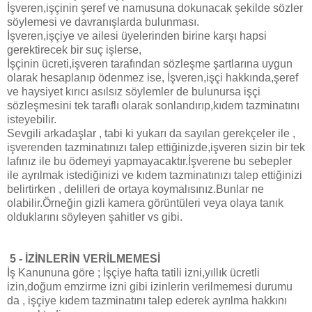
İşveren
,işçinin şeref ve namusuna dokunacak
şekilde
sözler
söylemesi ve davranışlarda bulunması.
İşveren,işçiye ve ailesi üyelerinden birine karşı hapsi
gerektirecek bir suç işlerse,
İşçinin ücreti,işveren tarafından sözleşme şartlarına uygun
olarak hesaplanıp
ödenmez
ise, İşveren,işçi hakkında,şeref
ve haysiyet kırıcı asılsız söylemler de bulunursa işçi
sözleşmesini tek taraflı olarak sonlandırıp,kıdem tazminatını
isteyebilir.
Sevgili arkadaşlar ,
tabi ki
yukarı da sayılan gerekçeler ile ,
işverenden tazminatınızı talep ettiğinizde,işveren sizin bir tek
lafınız ile bu ödemeyi yapmayacaktır.İşverene bu sebepler
ile ayrılmak istediğinizi ve kıdem tazminatınızı talep ettiğinizi
belirtirken , delilleri de ortaya koymalısınız.Bunlar ne
olabilir.Örneğin gizli kamera görüntüleri veya olaya tanık
olduklarını söyleyen şahitler vs gibi.
5 - İZİNLERİN VERİLMEMESİ
İş Kanununa göre ; İşçiye hafta tatili izni,yıllık ücretli
izin,doğum emzirme izni gibi izinlerin verilmemesi durumu
da , işçiye kıdem tazminatını talep ederek ayrılma hakkını