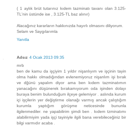
( 1 aylık brüt tutarınız kıdem tazminatı tavanı olan 3.125-
TL'nin üstünde ise , 3.125-TL baz alınır)
Alacağınız kararların hakkınızda hayırlı olmasını diliyorum.
Selam ve Saygılarımla
Yanıtla
Adsız
4 Ocak 2013 09:35
mrb
ben de kamu da işçiyim 1 yıldır nişanlıyım ve işçinin tayin
olma hakkı olmadığından evlenemiyoruz nişanlım işi bırak
ve dğünü yapalım diyor ama ben kıdem tazminatımın
yanacağını düşünerek bırakamıyorum oda işinden dolayı
buraya benim bulunduğum ilçeye gelemiyor . aslında kurum
içi işçilerin yer değiştirme olanağı varmış ancak çalıştığım
kurumla yaptığım görüşme neticesinde bununla
ilgilenmediler. ne yapabilirim şimdi ben . kıdem tzminatımı
alabilirmiyim yada işçi tayiniyle ilgili bana verebileceğiniz bir
bilgi varmıdır acaba .