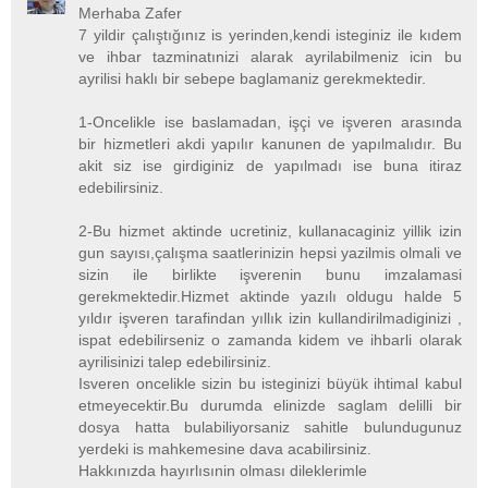
Merhaba Zafer
7 yildir çalıştığınız is yerinden,kendi isteginiz ile kıdem
ve ihbar tazminatınizi alarak ayrilabilmeniz icin bu
ayrilisi haklı bir sebepe baglamaniz gerekmektedir.
1-Oncelikle ise baslamadan, işçi ve işveren arasında
bir hizmetleri akdi yapılır kanunen de yapılmalıdır. Bu
akit siz ise girdiginiz de yapılmadı ise buna itiraz
edebilirsiniz.
2-Bu hizmet aktinde ucretiniz, kullanacaginiz yillik izin
gun sayısı,çalışma saatlerinizin hepsi yazilmis olmali ve
sizin ile birlikte işverenin bunu imzalamasi
gerekmektedir.Hizmet aktinde yazılı oldugu halde 5
yıldır işveren tarafindan yıllık izin kullandirilmadiginizi ,
ispat edebilirseniz o zamanda kidem ve ihbarli olarak
ayrilisinizi talep edebilirsiniz.
Isveren oncelikle sizin bu isteginizi büyük ihtimal kabul
etmeyecektir.Bu durumda elinizde saglam delilli bir
dosya hatta bulabiliyorsaniz sahitle bulundugunuz
yerdeki is mahkemesine dava acabilirsiniz.
Hakkınızda hayırlısınin olması dileklerimle