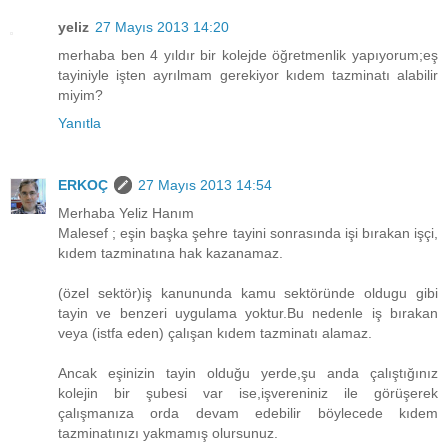
yeliz
27 Mayıs 2013 14:20
merhaba ben 4 yıldır bir kolejde öğretmenlik yapıyorum;eş
tayiniyle işten ayrılmam gerekiyor kıdem tazminatı alabilir
miyim?
Yanıtla
ERKOÇ
27 Mayıs 2013 14:54
Merhaba Yeliz Hanım
Malesef ; eşin başka şehre tayini sonrasında işi bırakan işçi,
kıdem tazminatına hak kazanamaz.
(özel sektör)iş kanununda kamu sektöründe oldugu gibi
tayin ve benzeri uygulama yoktur.Bu nedenle iş bırakan
veya (istfa eden) çalışan kıdem tazminatı alamaz.
Ancak eşinizin tayin olduğu yerde,şu anda çalıştığınız
kolejin bir şubesi var ise,işvereniniz ile görüşerek
çalışmanıza orda devam edebilir böylecede kıdem
tazminatınızı yakmamış olursunuz.