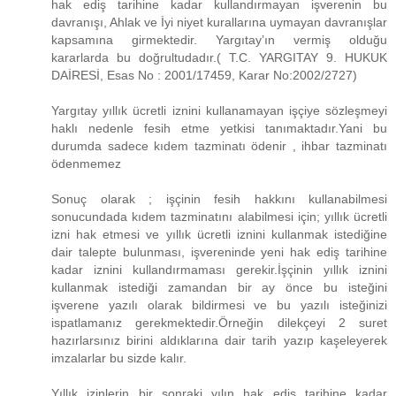
hak ediş tarihine kadar kullandırmayan işverenin bu
davranışı, Ahlak ve İyi niyet kurallarına uymayan davranışlar
kapsamına girmektedir. Yargıtay’ın vermiş olduğu
kararlarda bu doğrultudadır.( T.C. YARGITAY 9. HUKUK
DAİRESİ, Esas No : 2001/17459, Karar No:2002/2727)
Yargıtay yıllık ücretli iznini kullanamayan işçiye sözleşmeyi
haklı nedenle fesih etme yetkisi tanımaktadır.Yani bu
durumda sadece kıdem tazminatı ödenir , ihbar tazminatı
ödenmemez
Sonuç olarak ; işçinin fesih hakkını kullanabilmesi
sonucundada kıdem tazminatını alabilmesi için; yıllık ücretli
izni hak etmesi ve yıllık ücretli iznini kullanmak istediğine
dair talepte bulunması, işvereninde yeni hak ediş tarihine
kadar iznini kullandırmaması gerekir.İşçinin yıllık iznini
kullanmak istediği zamandan bir ay önce bu isteğini
işverene yazılı olarak bildirmesi ve bu yazılı isteğinizi
ispatlamanız gerekmektedir.Örneğin dilekçeyi 2 suret
hazırlarsınız birini aldıklarına dair tarih yazıp kaşeleyerek
imzalarlar bu sizde kalır.
Yıllık izinlerin bir sonraki yılın hak ediş tarihine kadar