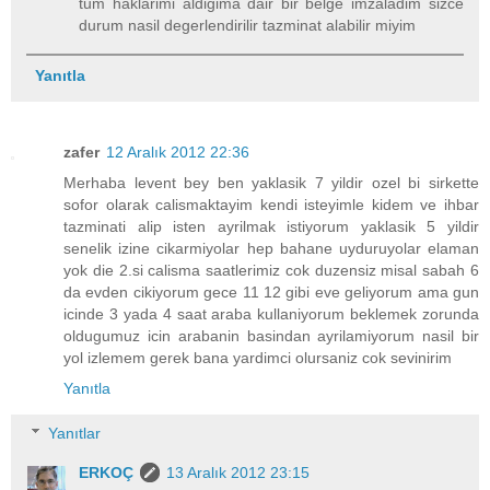
tum haklarimi aldigima dair bir belge imzaladim sizce
durum nasil degerlendirilir tazminat alabilir miyim
Yanıtla
zafer
12 Aralık 2012 22:36
Merhaba levent bey ben yaklasik 7 yildir ozel bi sirkette
sofor olarak calismaktayim kendi isteyimle kidem ve ihbar
tazminati alip isten ayrilmak istiyorum yaklasik 5 yildir
senelik izine cikarmiyolar hep bahane uyduruyolar elaman
yok die 2.si calisma saatlerimiz cok duzensiz misal sabah 6
da evden cikiyorum gece 11 12 gibi eve geliyorum ama gun
icinde 3 yada 4 saat araba kullaniyorum beklemek zorunda
oldugumuz icin arabanin basindan ayrilamiyorum nasil bir
yol izlemem gerek bana yardimci olursaniz cok sevinirim
Yanıtla
Yanıtlar
ERKOÇ
13 Aralık 2012 23:15