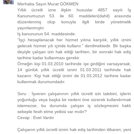
Merhaba Sayın Murat GÖKMEN
Yıllık ücretli izne ilişkin hususlar 4857 sayılı İş
Kanunumuzun 53. ile 60. maddeleri(dahil) arasında
düzenlenmiş olup konuyla ilgili birde yönetmelik
yayınlanmıştır.
İş kanununun 54. maddesinde:
“İşçi hesaplanacak her hizmet yılına karşılık, yıllık iznini
gelecek hizmet yılı içinde kullanır.” denilmektedir. Bir başka
deyişle çalışan izin hak ettiği tarihten, bir sonraki hak ediş
tarihine kadar kullanması gerekir.
Örneğin kişi 01.03.2010 tarihinde işe girdiğini varsayarsak;
14 günlük yıllık ücretli iznini 01.03.2011 tarihinde hak
kazanır. Kişi hak ettiği iznini de 01.03.2012 tarihine kadar
kullanmak durumundadır.
Soru : İşveren çalışanının yıllık ücretli izin talebini, işlerin
yoğunluğu veya başka bir nedeni öne sürerek kullandırmak
istemezse, bu durumda çalışan iş sözleşmesini haklı
sebeple fesih etme yetkisi var mıdır?
Cevap : Evet Vardır
Çalışanın yıllık ücretli iznini hak ediş tarihinden itibaren, yeni