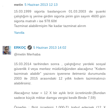
metin
5 Haziran 2013 12:13
15.03.1999 sigorta baslangıcım 01.03.2003 de şuanki
çalıştığım iş yerine girdim sigorta pirim gün sayım 4600 gün
sigorta matrah ı ise 978.60tl
Tazminat alabilirmiyim Ne kadar tazminat alırım
Yanıtla
ERKOÇ
5 Haziran 2013 14:02
@metin Merhaba
15.03.2014 tarihinden sonra , çalıştığınız yerdeki sosyal
güvenlik il veya merkez müdürlüğünden alacağınız "Kıdem
tazminatı alabilir" yazısını işverene iletmeniz durumunda
2003 ile 2015 arasındaki 12 yıllık kıdem tazminatınızı
alabilirsiniz.
Alacağınız tutar = 12 X bir aylık brüt ücretinizdir.(Bundan
sadece küçük miktar damga vergisi kesilir.Binde 7,59)
Örneğin : Brüt ücretinizi 1.000-TL kabul edersek (12 X