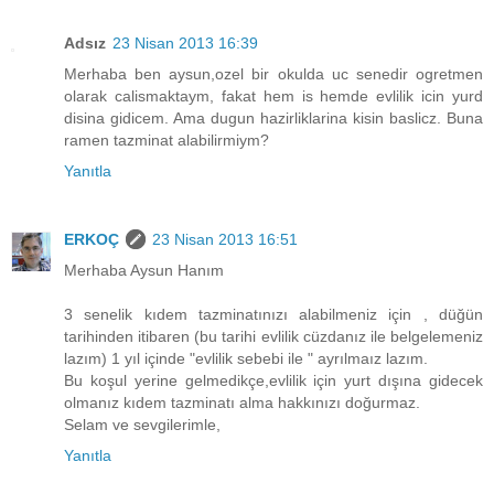
Adsız
23 Nisan 2013 16:39
Merhaba ben aysun,ozel bir okulda uc senedir ogretmen
olarak calismaktaym, fakat hem is hemde evlilik icin yurd
disina gidicem. Ama dugun hazirliklarina kisin baslicz. Buna
ramen tazminat alabilirmiym?
Yanıtla
ERKOÇ
23 Nisan 2013 16:51
Merhaba Aysun Hanım
3 senelik kıdem tazminatınızı alabilmeniz için , düğün
tarihinden itibaren (bu tarihi evlilik cüzdanız ile belgelemeniz
lazım) 1 yıl içinde "evlilik sebebi ile " ayrılmaız lazım.
Bu koşul yerine gelmedikçe,evlilik için yurt dışına gidecek
olmanız kıdem tazminatı alma hakkınızı doğurmaz.
Selam ve sevgilerimle,
Yanıtla