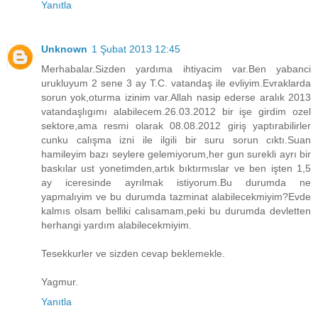
Yanıtla
Unknown
1 Şubat 2013 12:45
Merhabalar.Sizden yardıma ihtiyacim var.Ben yabanci
urukluyum 2 sene 3 ay T.C. vatandaş ile evliyim.Evraklarda
sorun yok,oturma izinim var.Allah nasip ederse aralık 2013
vatandaşlıgımı alabilecem.26.03.2012 bir işe girdim ozel
sektore,ama resmi olarak 08.08.2012 giriş yaptırabilirler
cunku calışma izni ile ilgili bir suru sorun cıktı.Suan
hamileyim bazı seylere gelemiyorum,her gun surekli ayrı bir
baskılar ust yonetimden,artık bıktırmıslar ve ben işten 1,5
ay iceresinde ayrılmak istiyorum.Bu durumda ne
yapmalıyim ve bu durumda tazminat alabilecekmiyim?Evde
kalmıs olsam belliki calısamam,peki bu durumda devletten
herhangi yardım alabilecekmiyim.
Tesekkurler ve sizden cevap beklemekle.
Yagmur.
Yanıtla