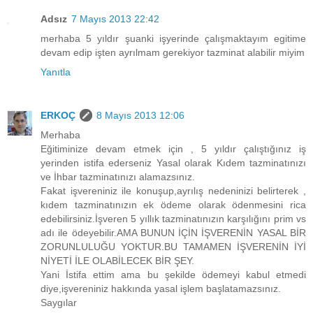
Adsız
7 Mayıs 2013 22:42
merhaba 5 yıldır şuanki işyerinde çalışmaktayım egitime
devam edip işten ayrılmam gerekiyor tazminat alabilir miyim
Yanıtla
ERKOÇ
8 Mayıs 2013 12:06
Merhaba
Eğitiminize devam etmek için , 5 yıldır çalıştığınız iş
yerinden istifa ederseniz Yasal olarak Kıdem tazminatınızı
ve İhbar tazminatınızı alamazsınız.
Fakat işvereniniz ile konuşup,ayrılış nedeninizi belirterek ,
kıdem tazminatınızın ek ödeme olarak ödenmesini rica
edebilirsiniz.İşveren 5 yıllık tazminatınızın karşılığını prim vs
adı ile ödeyebilir.AMA BUNUN İÇİN İŞVERENİN YASAL BİR
ZORUNLULUĞU YOKTUR.BU TAMAMEN İŞVERENİN İYİ
NİYETİ İLE OLABİLECEK BİR ŞEY.
Yani İstifa ettim ama bu şekilde ödemeyi kabul etmedi
diye,işvereniniz hakkında yasal işlem başlatamazsınız.
Saygılar