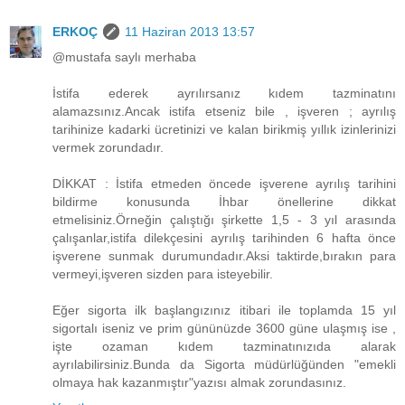
ERKOÇ
11 Haziran 2013 13:57
@mustafa saylı merhaba
İstifa ederek ayrılırsanız kıdem tazminatını
alamazsınız.Ancak istifa etseniz bile , işveren ; ayrılış
tarihinize kadarki ücretinizi ve kalan birikmiş yıllık izinlerinizi
vermek zorundadır.
DİKKAT : İstifa etmeden öncede işverene ayrılış tarihini
bildirme konusunda İhbar önellerine dikkat
etmelisiniz.Örneğin çalıştığı şirkette 1,5 - 3 yıl arasında
çalışanlar,istifa dilekçesini ayrılış tarihinden 6 hafta önce
işverene sunmak durumundadır.Aksi taktirde,bırakın para
vermeyi,işveren sizden para isteyebilir.
Eğer sigorta ilk başlangızınız itibari ile toplamda 15 yıl
sigortalı iseniz ve prim gününüzde 3600 güne ulaşmış ise ,
işte ozaman kıdem tazminatınızıda alarak
ayrılabilirsiniz.Bunda da Sigorta müdürlüğünden "emekli
olmaya hak kazanmıştır"yazısı almak zorundasınız.