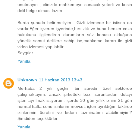
unutmayın ; elinizde mahkemeye sunacak yeterli ve kesin
delil belge olması lazım.
Burda şunuda belirtmeliyim : Gizli izlemede bir istisna da
vardır.Eğer işveren işyerinde,hırsızlık ve buna benzer ceza
hukukunu ilgilendiren durumların söz konusu olduğuna
yönelik somut delillere sahip ise,mahkeme kararı ile gizli
video izlemesi yapılabilir.
Saygılar
Yanıtla
Unknown
11 Haziran 2013 13:43
Merhaba 2 yılı geçkin bir süredir özel sektörde
çalışmaktayım. ancak şirketteki bazı sorunlardan dolayı
işten ayrılmak istiyorum. içerde 30 gün yıllık iznim 21 gün
normal hafta sonu izinlerim mevcut. işten ayrıldığım taktirde
izinlerimin ücretini ve kıdem tazminatımı alabilirmiyim?
Şimdiden teşekkürler.
Yanıtla