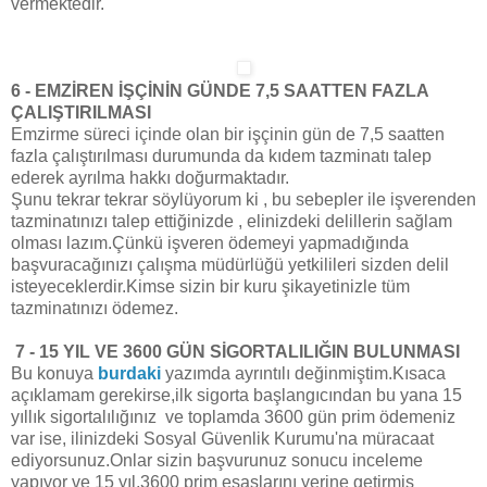
vermektedir.
6 - EMZİREN İŞÇİNİN GÜNDE 7,5 SAATTEN FAZLA
ÇALIŞTIRILMASI
Emzirme süreci içinde olan bir işçinin gün de 7,5 saatten
fazla çalıştırılması durumunda da kıdem tazminatı talep
ederek ayrılma hakkı doğurmaktadır.
Şunu tekrar tekrar söylüyorum ki , bu sebepler ile işverenden
tazminatınızı talep ettiğinizde , elinizdeki delillerin sağlam
olması lazım.Çünkü işveren ödemeyi yapmadığında
başvuracağınızı çalışma müdürlüğü yetkilileri sizden delil
isteyeceklerdir.Kimse sizin bir kuru şikayetinizle tüm
tazminatınızı ödemez.
7 - 15 YIL VE 3600 GÜN SİGORTALILIĞIN BULUNMASI
Bu konuya
burdaki
yazımda ayrıntılı değinmiştim.Kısaca
açıklamam gerekirse,ilk sigorta başlangıcından bu yana 15
yıllık sigortalılığınız ve toplamda 3600 gün prim ödemeniz
var ise, ilinizdeki Sosyal Güvenlik Kurumu'na
müracaat
ediyorsunuz.Onlar sizin başvurunuz sonucu inceleme
yapıyor ve 15 yıl,3600 prim esaslarını yerine getirmiş