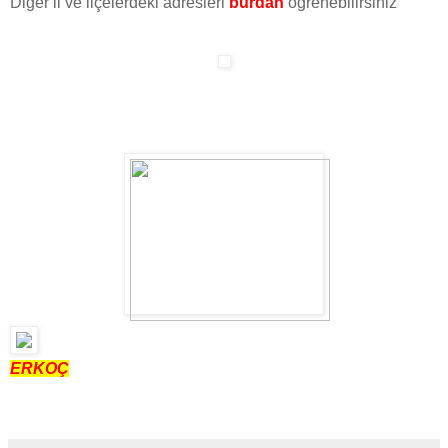
Diğer il ve ilçelerdeki adresleri
burdan
öğrenebilirsiniz
ERKOÇ